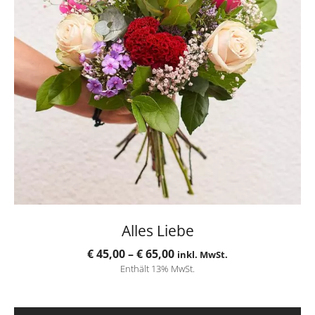
auf.
Die
Optionen
können
auf
der
Produktseite
gewählt
werden
Alles Liebe
Preisspanne:
€
45,00
–
€
65,00
inkl. MwSt.
Enthält 13% MwSt.
€ 45,00
bis
€ 65,00