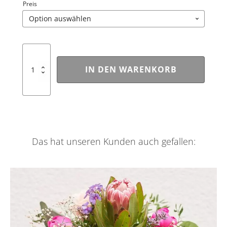
€ 69,00
Preis
bis
€ 89,00
Immer
währendes
IN DEN WARENKORB
Dekoglück
Menge
Das hat unseren Kunden auch gefallen:
Dieses
Produkt
weist
mehrere
Varianten