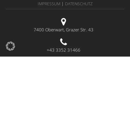
IMPRESSUM
|
DATENSCHUTZ
7400 Oberwart, Grazer Str. 43
+43 3352 31466
info@blumen-4jahreszeiten.at
SHOP
IMPRESSIONEN