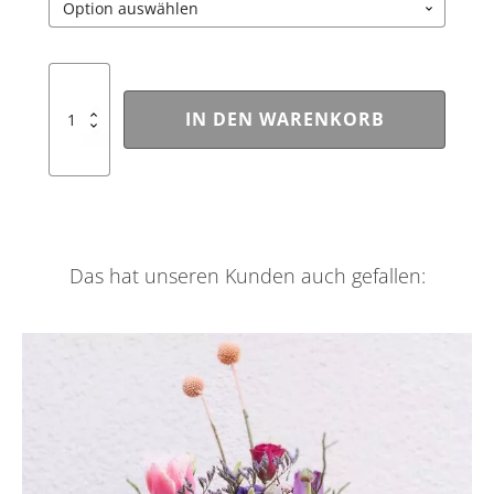
bis
€ 85,00
Rosige
Romantik
IN DEN WARENKORB
Menge
Das hat unseren Kunden auch gefallen:
Dieses
Produkt
weist
mehrere
Varianten
auf.