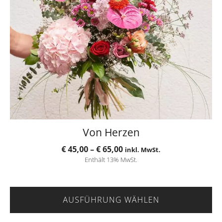
Optionen
können
auf
der
Produktseite
gewählt
werden
Von Herzen
Preisspanne:
€
45,00
–
€
65,00
inkl. MwSt.
Enthält 13% MwSt.
€ 45,00
bis
€ 65,00
AUSFÜHRUNG WÄHLEN