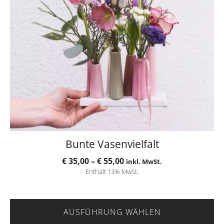
Die
Optionen
können
auf
der
Produktseite
gewählt
werden
Bunte Vasenvielfalt
Preisspanne:
€
35,00
–
€
55,00
inkl. MwSt.
Enthält 13% MwSt.
€ 35,00
bis
€ 55,00
AUSFÜHRUNG WÄHLEN