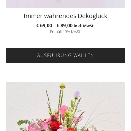
Immer währendes Dekoglück
Preisspanne:
€
69,00
–
€
89,00
inkl. MwSt.
Enthält 13% MwSt.
€ 69,00
bis
€ 89,00
AUSFÜHRUNG WÄHLEN
Dieses
Produkt
weist
mehrere
Varianten
auf.
Die